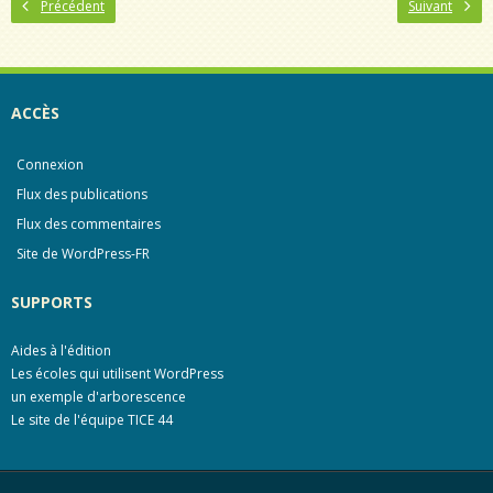
Précédent
Suivant
e
t
b
t
o
e
o
r
k
ACCÈS
Connexion
Flux des publications
Flux des commentaires
Site de WordPress-FR
SUPPORTS
Aides à l'édition
Les écoles qui utilisent WordPress
un exemple d'arborescence
Le site de l'équipe TICE 44