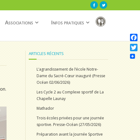
Associations
Infos pratiques
F
a
ARTICLES RÉCENTS
T
c
w
e
L’agrandissement de l’école Notre-
i
b
Dame du Sacré-Cœur inauguré (Presse
t
Océan 02/06/2026)
o
t
on.
o
Les Cycle 2 au Complexe sportif de La
e
k
Chapelle Launay
r
Mathador
Trois écoles privées pour une journée
sportive. Presse-Océan (27/05/2026)
Préparation avant la Journée Sportive