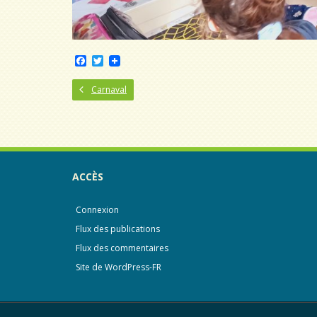
F
T
a
w
c
i
Carnaval
e
t
b
t
o
e
o
r
k
ACCÈS
Connexion
Flux des publications
Flux des commentaires
Site de WordPress-FR