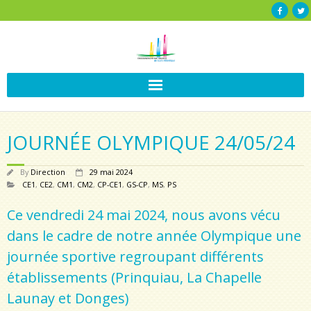
JOURNÉE OLYMPIQUE 24/05/24
By
Direction
29 mai 2024
CE1
,
CE2
,
CM1
,
CM2
,
CP-CE1
,
GS-CP
,
MS
,
PS
Ce vendredi 24 mai 2024, nous avons vécu
dans le cadre de notre année Olympique une
journée sportive regroupant différents
établissements (Prinquiau, La Chapelle
Launay et Donges)