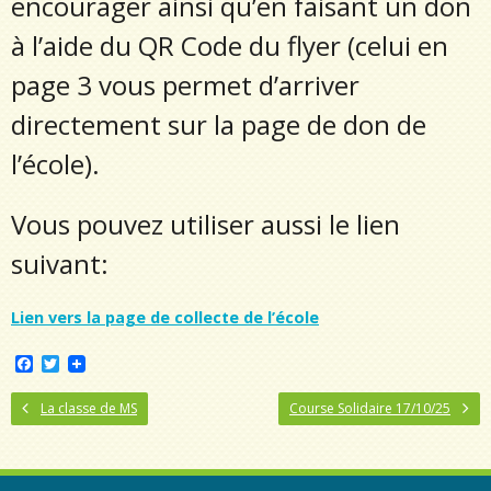
encourager ainsi qu’en faisant un don
à l’aide du QR Code du flyer (celui en
page 3 vous permet d’arriver
directement sur la page de don de
l’école).
Vous pouvez utiliser aussi le lien
suivant:
Lien vers la page de collecte de l’école
F
T
a
w
c
i
La classe de MS
Course Solidaire 17/10/25
e
t
b
t
o
e
o
r
k