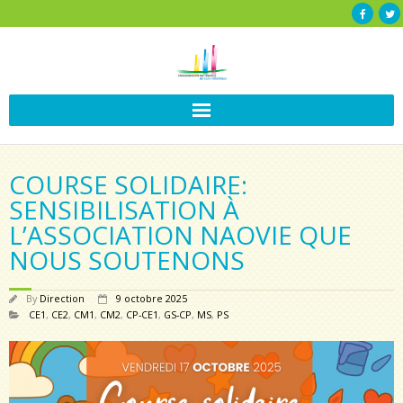
COURSE SOLIDAIRE:
SENSIBILISATION À
L’ASSOCIATION NAOVIE QUE
NOUS SOUTENONS
By
Direction
9 octobre 2025
CE1
,
CE2
,
CM1
,
CM2
,
CP-CE1
,
GS-CP
,
MS
,
PS