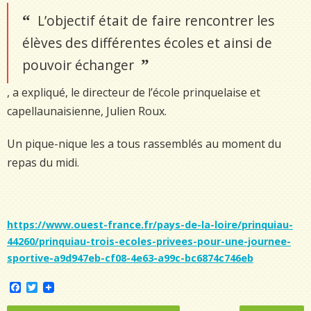
L’objectif était de faire rencontrer les
élèves des différentes écoles et ainsi de
pouvoir échanger
, a expliqué, le directeur de l’école prinquelaise et
capellaunaisienne, Julien Roux.
Un pique-nique les a tous rassemblés au moment du
repas du midi.
https://www.ouest-france.fr/pays-de-la-loire/prinquiau-
44260/prinquiau-trois-ecoles-privees-pour-une-journee-
sportive-a9d947eb-cf08-4e63-a99c-bc6874c746eb
F
T
a
w
c
i