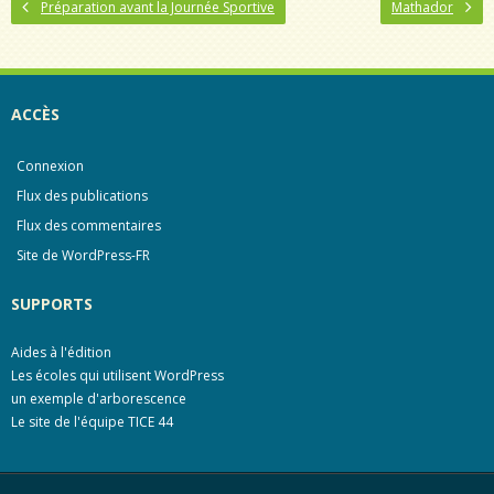
Préparation avant la Journée Sportive
Mathador
e
t
b
t
o
e
o
r
k
ACCÈS
Connexion
Flux des publications
Flux des commentaires
Site de WordPress-FR
SUPPORTS
Aides à l'édition
Les écoles qui utilisent WordPress
un exemple d'arborescence
Le site de l'équipe TICE 44