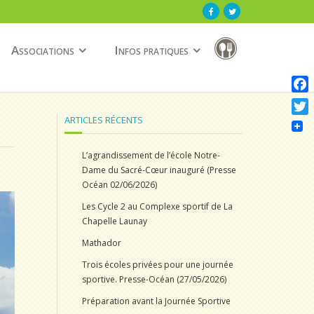
Associations
Infos pratiques
F
a
ARTICLES RÉCENTS
T
c
w
e
L’agrandissement de l’école Notre-
i
b
Dame du Sacré-Cœur inauguré (Presse
t
Océan 02/06/2026)
o
t
o
Les Cycle 2 au Complexe sportif de La
e
k
Chapelle Launay
r
Mathador
Trois écoles privées pour une journée
sportive. Presse-Océan (27/05/2026)
Préparation avant la Journée Sportive