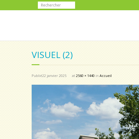
VISUEL (2)
Publié
22 janvier 2025
at
2560 × 1440
in
Accueil