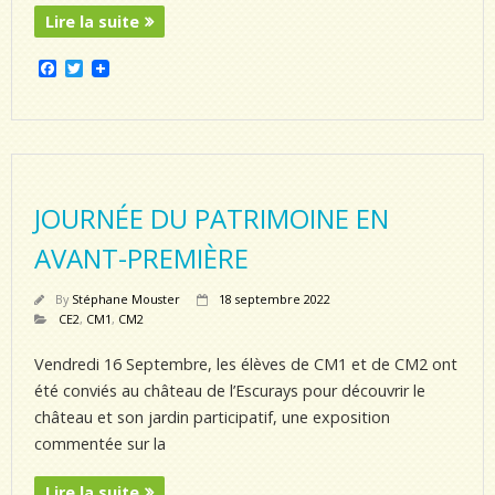
Lire la suite
F
T
a
w
c
i
e
t
b
t
o
e
o
r
k
JOURNÉE DU PATRIMOINE EN
AVANT-PREMIÈRE
By
Stéphane Mouster
18 septembre 2022
CE2
,
CM1
,
CM2
Vendredi 16 Septembre, les élèves de CM1 et de CM2 ont
été conviés au château de l’Escurays pour découvrir le
château et son jardin participatif, une exposition
commentée sur la
Lire la suite