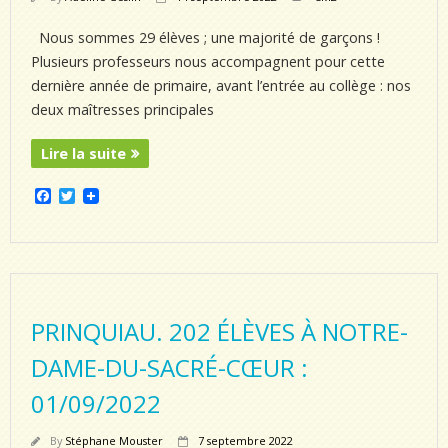
Nous sommes 29 élèves ; une majorité de garçons !
Plusieurs professeurs nous accompagnent pour cette
dernière année de primaire, avant l’entrée au collège : nos
deux maîtresses principales
Lire la suite
F
T
a
w
c
i
e
t
b
t
o
e
o
r
k
PRINQUIAU. 202 ÉLÈVES À NOTRE-
DAME-DU-SACRÉ-CŒUR :
01/09/2022
By
Stéphane Mouster
7 septembre 2022