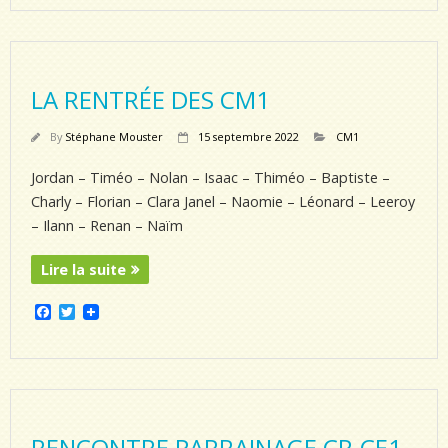
e
t
b
t
o
e
o
r
k
LA RENTRÉE DES CM1
By
Stéphane Mouster
15 septembre 2022
CM1
Jordan – Timéo – Nolan – Isaac – Thiméo – Baptiste –
Charly – Florian – Clara Janel – Naomie – Léonard – Leeroy
– Ilann – Renan – Naïm
Lire la suite
F
T
a
w
c
i
e
t
b
t
o
e
o
r
k
RENCONTRE PARRAINAGE CP-CE1