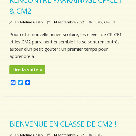
& CM2
By
Adeline Geslin
14 septembre 2022
CM2
,
CP-CE1
Pour cette nouvelle année scolaire, les élèves de CP-CE1
et les CM2 parrainent ensemble ! Ils se sont rencontrés
autour d’un petit goûter : un premier temps pour
apprendre à
Lire la suite
F
T
a
w
c
i
e
t
b
t
o
e
o
r
k
BIENVENUE EN CLASSE DE CM2 !
By
Adeline Geslin
14 septembre 2022
CM2