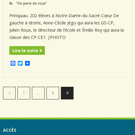
"On parle de nous"
Prinquiau. 202 élèves à Notre-Dame-du-Sacré-Cœur De
gauche à droite, Anne-Cécile Jégu qui aura les GS-CP,
Julien Roux, le directeur de l’école et Émilie Roy qui aura la
classe des CP-CE1. |PHOTO
Lire la suite
F
T
a
w
c
i
e
t
b
t
o
e
o
r
1
…
8
9
k
ACCÈS