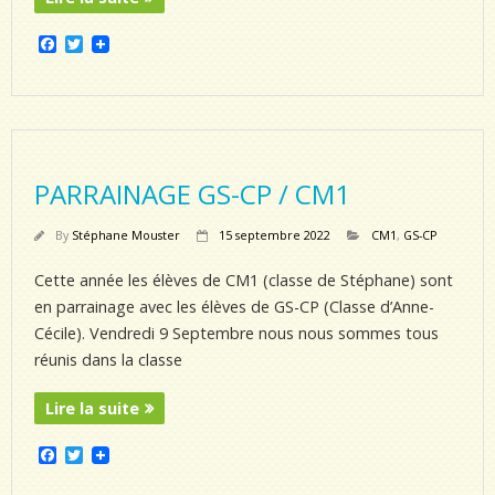
F
T
a
w
c
i
e
t
b
t
o
e
o
r
k
PARRAINAGE GS-CP / CM1
By
Stéphane Mouster
15 septembre 2022
CM1
,
GS-CP
Cette année les élèves de CM1 (classe de Stéphane) sont
en parrainage avec les élèves de GS-CP (Classe d’Anne-
Cécile). Vendredi 9 Septembre nous nous sommes tous
réunis dans la classe
Lire la suite
F
T
a
w
c
i