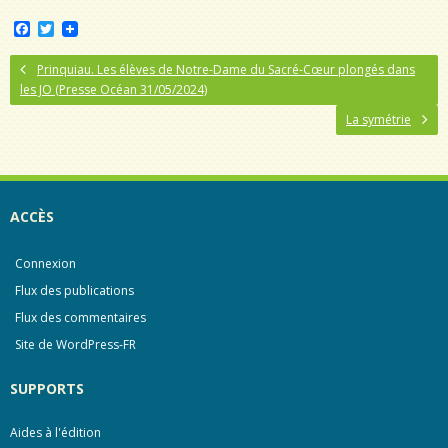
F
T
a
w
c
i
Prinquiau. Les élèves de Notre-Dame du Sacré-Cœur plongés dans
e
t
les JO (Presse Océan 31/05/2024)
b
t
o
e
La symétrie
o
r
k
ACCÈS
Connexion
Flux des publications
Flux des commentaires
Site de WordPress-FR
SUPPORTS
Aides à l'édition