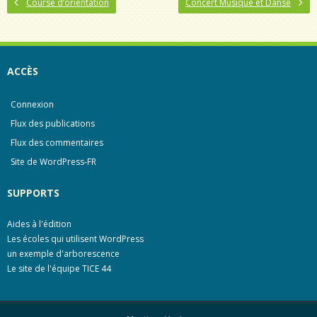
Course d’orientation
Concert Musique et Danse
e
t
b
t
o
e
o
r
k
ACCÈS
Connexion
Flux des publications
Flux des commentaires
Site de WordPress-FR
SUPPORTS
Aides à l'édition
Les écoles qui utilisent WordPress
un exemple d'arborescence
Le site de l'équipe TICE 44